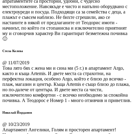
апратаментите са просторни, удобни, с чудесно
местоположение. Навсякъде е чисто и напълно оборудвано с
електроуреди и посуда. Подходящи са за семейства с деца, а
плажът е съвсем наблизо. Не бихте сгрешили, ако се
настаните в някой от предлаганите от Теодорис имоти -
начинът, по който ги стопанисва и изключително приятният
му и сговорчив характер Ви гарантират безметежна почивка
🙂
Стела Колева
@ 11/07/2019
Това лято бях с жена ми и сина ми (5 г.) в апартамент Argo,
както и къща Artemis. И двете места са страхотни, на
перфектна локация, особено Argo, който е близо до всичко -
плаж, магазин и център. Къща Artemis е също близо до плажа,
но по-далече от центъра. И двете места са чисти,
изключително комфортни - с всичко необходимо за спокойна
почивка. А Теодорос е Номер 1 - много отзивчив и приветлив.
Николай Йорданов
@ 10/23/2019
Апартамент Ангелики, Голям и просторен апартамент!