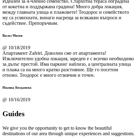
Идеален за 4-членно семейство. Стархотна тераса обградена
от кокетна и поддържана градина! Много добра локация,
между главната улица и плажовете! Теодорос и семейството
му са усмихнати, винаги насреща за всякакви въпроси и
съдействие. Препоръчвам.
Васил Милев
@ 10/18/2019
Апартамент Zafeiri. Доволни сме от апартамента!
Изключително удобна локация, зареден е с всичко необходимо
за дълъг престой. Има паркинг наблизо, а централната улица
и плажа са на много кратко разстояние. Ще го посетим
отново. Теодорос е много отзивчив и точен.
Иванка Богданова
@ 10/16/2019
Guides
We give you the opportunity to get to know the beautiful
destinations of our area through unique experiences and suggestions.