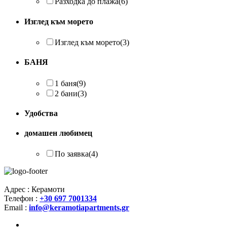
Разходка до плажа
(6)
Изглед към морето
Изглед към морето
(3)
БАНЯ
1 баня
(9)
2 бани
(3)
Удобства
домашен любимец
По заявка
(4)
Адрес : Керамоти
Телефон :
+30 697 7001334
Email :
info@keramotiapartments.gr