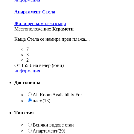
Апартамент Стела
Жилищен комплекс
къщи
Местоположение:
Керамоти
Къща Стела се намира пред плажа....
7
3
2
От 155 € на вечер (юни)
информация
Достъпно за
All Room Availability For
наем
(13)
Тип стая
Всички видове стаи
Aпартамент
(29)