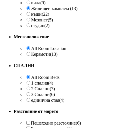
вила
(9)
Жилищен комплекс
(13)
къщи
(22)
Мезонет
(5)
студио
(2)
Местоположение
All Room Location
Керамоти
(13)
СПАЛНИ
All Room Beds
1 спалня
(4)
2 Спални
(3)
3 Спални
(6)
единична стая
(4)
Разстояние от морето
Пешеходно разстояние
(6)