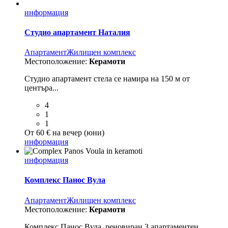
информация
Студио апартамент Наталия
Aпартамент
Жилищен комплекс
Местоположение:
Керамоти
Студио апартамент стела се намира на 150 м от
центъра...
4
1
1
От 60 € на вечер (юни)
информация
информация
Комплекс Панос Вула
Aпартамент
Жилищен комплекс
Местоположение:
Керамоти
Комплекс Панос Вула, реновиран 3 апартаментен