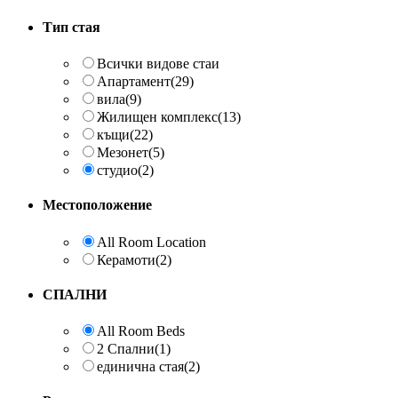
Тип стая
Всички видове стаи
Aпартамент
(29)
вила
(9)
Жилищен комплекс
(13)
къщи
(22)
Мезонет
(5)
студио
(2)
Местоположение
All Room Location
Керамоти
(2)
СПАЛНИ
All Room Beds
2 Спални
(1)
единична стая
(2)