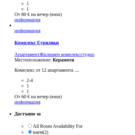
1
1
От 80 € на вечер (юни)
информация
информация
Комплекс Еуридики
Aпартамент
Жилищен комплекс
студио
Местоположение:
Керамоти
Комплекс от 12 апартамента ....
2-4
1
1
От 60 € на вечер (юни)
информация
Достъпно за
All Room Availability For
наем
(2)