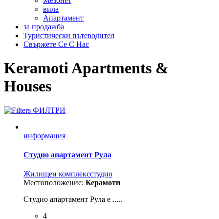
Мезонет
вила
Aпартамент
за продажба
Туристически пътеводител
Свържете Се С Нас
Keramoti Apartments &
Houses
ФИЛТРИ
информация
Студио апартамент Рула
Жилищен комплекс
студио
Местоположение:
Керамоти
Студио апартамент Рула е .....
4