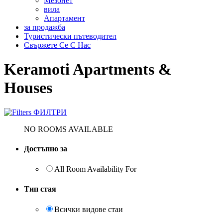
Мезонет
вила
Aпартамент
за продажба
Туристически пътеводител
Свържете Се С Нас
Keramoti Apartments &
Houses
ФИЛТРИ
NO ROOMS AVAILABLE
Достъпно за
All Room Availability For
Тип стая
Всички видове стаи