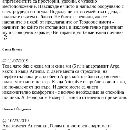
апратаментите са просторни, удобни, с чудесно
местоположение. Навсякъде е чисто и напълно оборудвано с
електроуреди и посуда. Подходящи са за семейства с деца, а
плажът е съвсем наблизо. Не бихте сгрешили, ако се
настаните в някой от предлаганите от Теодорис имоти -
начинът, по който ги стопанисва и изключително приятният
му и сговорчив характер Ви гарантират безметежна почивка
🙂
Стела Колева
@ 11/07/2019
Това лято бях с жена ми и сина ми (5 г.) в апартамент Argo,
както и къща Artemis. И двете места са страхотни, на
перфектна локация, особено Argo, който е близо до всичко -
плаж, магазин и център. Къща Artemis е също близо до плажа,
но по-далече от центъра. И двете места са чисти,
изключително комфортни - с всичко необходимо за спокойна
почивка. А Теодорос е Номер 1 - много отзивчив и приветлив.
Николай Йорданов
@ 10/23/2019
Апартамент Ангелики, Голям и просторен апартамент!