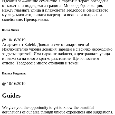
Идеален за 4-членно семейство. Стархотна тераса обградена
от кокетна и поддържана градина! Много добра локация,
между главната улица и плажовете! Теодорос и семейството
му са усмихнати, винаги насреща за всякакви въпроси и
съдействие. Препоръчвам.
Васил Милев
@ 10/18/2019
Апартамент Zafeiri. Доволни сме от апартамента!
Изключително удобна локация, зареден е с всичко необходимо
за дълъг престой. Има паркинг наблизо, а централната улица
и плажа са на много кратко разстояние. Ще го посетим
отново. Теодорос е много отзивчив и точен.
Иванка Богданова
@ 10/16/2019
Guides
We give you the opportunity to get to know the beautiful
destinations of our area through unique experiences and suggestions.