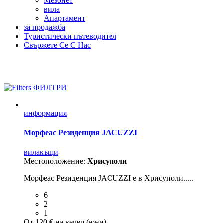
Мезонет
вила
Aпартамент
за продажба
Туристически пътеводител
Свържете Се С Нас
Керамоти
ФИЛТРИ
информация
Морфеас Резиденция JACUZZI
вила
къщи
Местоположение:
Хрисуполи
Морфеас Резиденция JACUZZI е в Хрисуполи.....
6
2
1
От 120 € на вечер (юни)