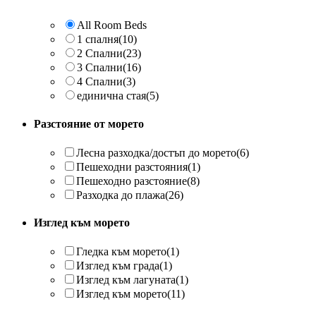
All Room Beds
1 спалня
(10)
2 Спални
(23)
3 Спални
(16)
4 Спални
(3)
единична стая
(5)
Разстояние от морето
Лесна разходка/достъп до морето
(6)
Пешеходни разстояния
(1)
Пешеходно разстояние
(8)
Разходка до плажа
(26)
Изглед към морето
Гледка към морето
(1)
Изглед към града
(1)
Изглед към лагуната
(1)
Изглед към морето
(11)