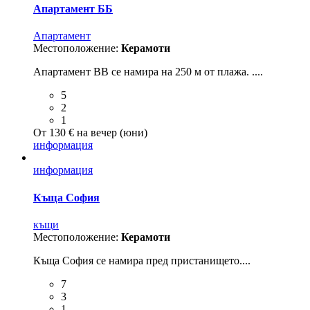
Апартамент ББ
Aпартамент
Местоположение:
Керамоти
Апартамент BB се намира на 250 м от плажа. ....
5
2
1
От 130 € на вечер (юни)
информация
информация
Къща София
къщи
Местоположение:
Керамоти
Къща София се намира пред пристанището....
7
3
1