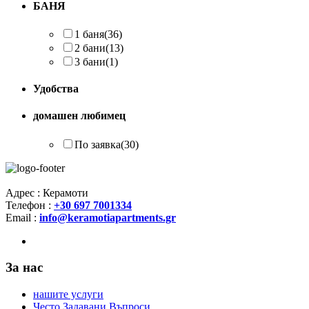
БАНЯ
1 баня
(36)
2 бани
(13)
3 бани
(1)
Удобства
домашен любимец
По заявка
(30)
Адрес : Керамоти
Телефон :
+30 697 7001334
Email :
info@keramotiapartments.gr
За нас
нашите услуги
Често Задавани Въпроси