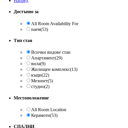
Напред
Достъпно за
All Room Availability For
наем
(53)
Тип стая
Всички видове стаи
Aпартамент
(29)
вила
(9)
Жилищен комплекс
(13)
къщи
(22)
Мезонет
(5)
студио
(2)
Местоположение
All Room Location
Керамоти
(53)
СПАЛНИ