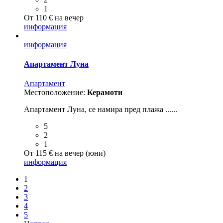
1
От 110 € на вечер
информация
информация
Апартамент Луна
Aпартамент
Местоположение:
Керамоти
Апартамент Луна, cе намира пред плажа ......
5
2
1
От 115 € на вечер (юни)
информация
1
2
3
4
5