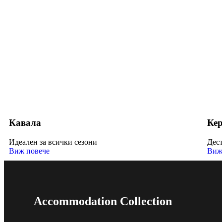
Кавала
Ке
Идеален за всички сезони
Дес
Виж повече
Виж
Accommodation Collection