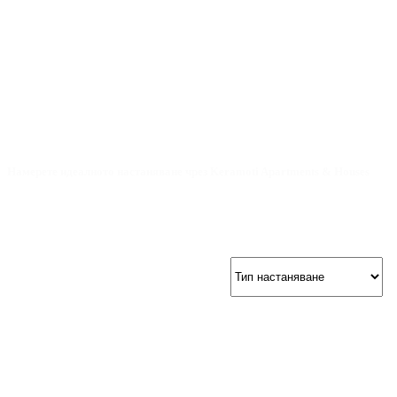
Намерете идеалното настаняване чрез Keramoti Apartments & Houses