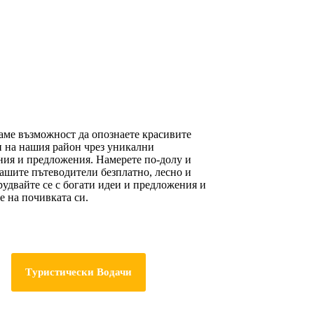
аме възможност да опознаете красивите
 на нашия район чрез уникални
ия и предложения. Намерете по-долу и
нашите пътеводители безплатно, лесно и
рудвайте се с богати идеи и предложения и
е на почивката си.
Τуристически Βодачи