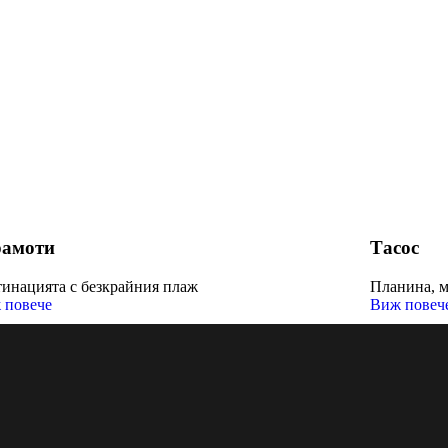
рамоти
Тасос
тинацията с безкрайния плаж
Планина, м
 повече
Виж повеч
СТУДИА