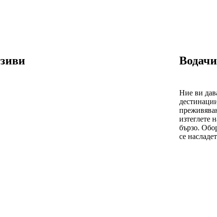
зиви
Bодачи
Ние ви дав
дестинации
преживяван
изтеглете 
бързо. Обо
се насладет