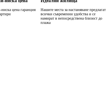
ай-ниска цена
Идеални жилища
-ниска цена гаранция
Нашите места за настаняване предлагат
артири
всички съвременни удобства и се
намират в непосредствена близост до
плажа