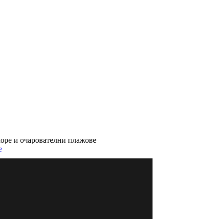
оре и очарователни плажове
е