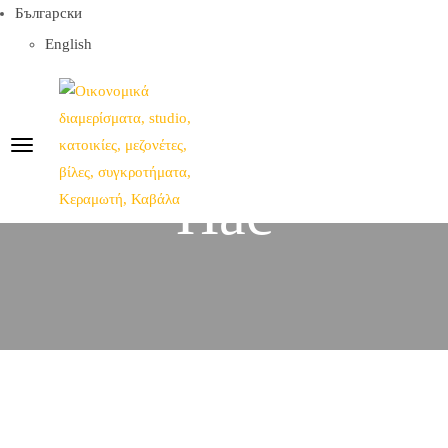
Български
English
Свържете Се С
Нас