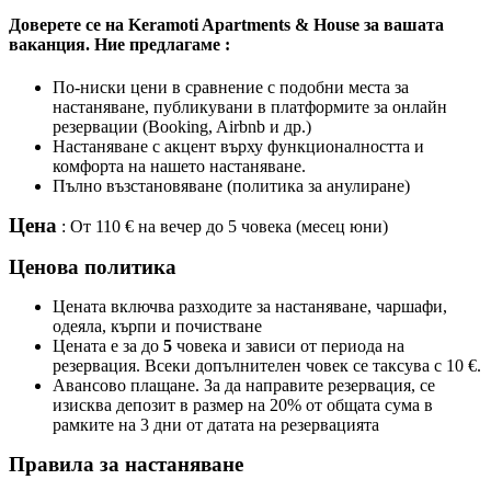
Доверете се на Keramoti Apartments & House за вашата
ваканция. Ние предлагаме :
По-ниски цени в сравнение с подобни места за
настаняване, публикувани в платформите за онлайн
резервации (Booking, Airbnb и др.)
Настаняване с акцент върху функционалността и
комфорта на нашето настаняване.
Пълно възстановяване (политика за анулиране)
Цена
: От 110 € на вечер до 5 човека (месец юни)
Ценова политика
Цената включва разходите за настаняване, чаршафи,
одеяла, кърпи и почистване
Цената е за до
5
човека и зависи от периода на
резервация. Всеки допълнителен човек се таксува с 10 €.
Авансово плащане. За да направите резервация, се
изисква депозит в размер на 20% от общата сума в
рамките на 3 дни от датата на резервацията
Правила за настаняване