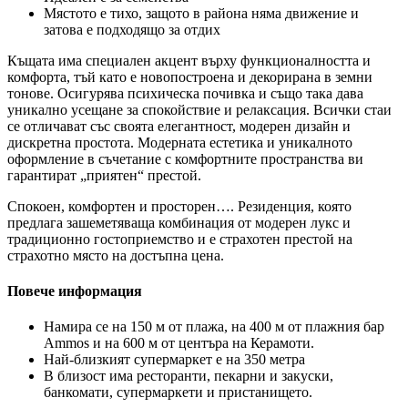
Мястото е тихо, защото в района няма движение и
затова е подходящо за отдих
Къщата има специален акцент върху функционалността и
комфорта, тъй като е новопостроена и декорирана в земни
тонове. Осигурява психическа почивка и също така дава
уникално усещане за спокойствие и релаксация. Всички стаи
се отличават със своята елегантност, модерен дизайн и
дискретна простота. Модерната естетика и уникалното
оформление в съчетание с комфортните пространства ви
гарантират „приятен“ престой.
Спокоен, комфортен и просторен…. Резиденция, която
предлага зашеметяваща комбинация от модерен лукс и
традиционно гостоприемство и е страхотен престой на
страхотно място на достъпна цена.
Повече информация
Намира се на 150 м от плажа, на 400 м от плажния бар
Ammos и на 600 м от центъра на Керамоти.
Най-близкият супермаркет е на 350 метра
В близост има ресторанти, пекарни и закуски,
банкомати, супермаркети и пристанището.