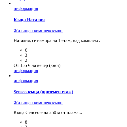
информация
Къща Наталия
Жилищен комплекс
къщи
Наталия, се намира на 1 етаж, над комплекс.
6
3
2
От 155 € на вечер (юни)
информация
информация
Senseo къща (приземен етаж)
Жилищен комплекс
къщи
Къща Сенсео е на 250 м от плажа...
8