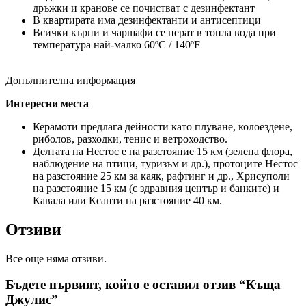
дръжки и кранове се почистват с дезинфектант
В квартирата има дезинфектанти и антисептици
Всички кърпи и чаршафи се перат в топла вода при
температура най-малко 60ºC / 140ºF
Допълнителна информация
Интересни места
Керамоти предлага дейности като плуване, колоездене,
риболов, разходки, тенис и ветроходство.
Делтата на Нестос е на разстояние 15 км (зелена флора,
наблюдение на птици, туризъм и др.), протоците Нестос
на разстояние 25 км за каяк, рафтинг и др., Хрисуполи
на разстояние 15 км (с здравния център и банките) и
Кавала или Ксанти на разстояние 40 км.
Отзиви
Все още няма отзиви.
Бъдете първият, който е оставил отзив “Къща
Джулис”