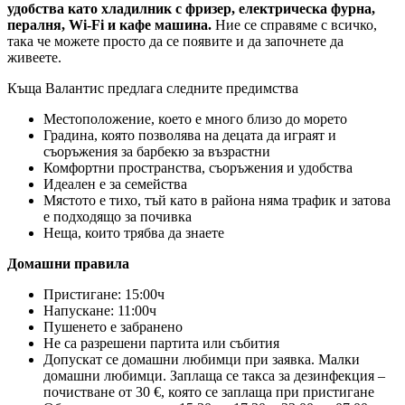
удобства като хладилник с фризер, електрическа фурна,
пералня, Wi-Fi и кафе машина.
Ние се справяме с всичко,
така че можете просто да се появите и да започнете да
живеете.
Къща Валантис предлага следните предимства
Местоположение, което е много близо до морето
Градина, която позволява на децата да играят и
съоръжения за барбекю за възрастни
Комфортни пространства, съоръжения и удобства
Идеален е за семейства
Мястото е тихо, тъй като в района няма трафик и затова
е подходящо за почивка
Неща, които трябва да знаете
Домашни правила
Пристигане: 15:00ч
Напускане: 11:00ч
Пушенето е забранено
Не са разрешени партита или събития
Допускат се домашни любимци при заявка. Малки
домашни любимци. Заплаща се такса за дезинфекция –
почистване от 30 €, която се заплаща при пристигане