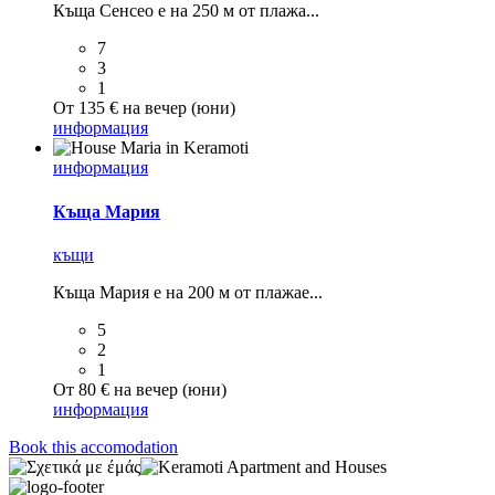
Къща Сенсео е на 250 м от плажа...
7
3
1
От 135 € на вечер (юни)
информация
информация
Къща Мария
къщи
Къща Мария е на 200 м от плажае...
5
2
1
От 80 € на вечер (юни)
информация
Book this accomodation