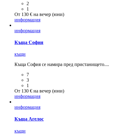
2
1
От 130 € на вечер (юни)
информация
информация
Къща София
къщи
Къща София се намира пред пристанището....
7
3
1
От 130 € на вечер (юни)
информация
информация
Къща Агелос
къщи