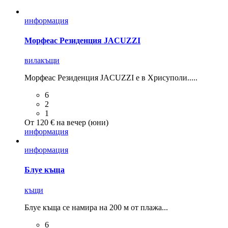
информация
Морфеас Резиденция JACUZZI
вила
къщи
Морфеас Резиденция JACUZZI е в Хрисуполи.....
6
2
1
От 120 € на вечер (юни)
информация
информация
Блуе къща
къщи
Блуе къща се намира на 200 м от плажа...
6