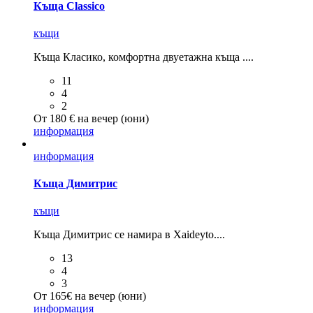
Къща Classico
къщи
Къща Класико, комфортна двуетажна къща ....
11
4
2
От 180 € на вечер (юни)
информация
информация
Къща Димитрис
къщи
Къща Димитрис се намира в Xaideyto....
13
4
3
От 165€ на вечер (юни)
информация