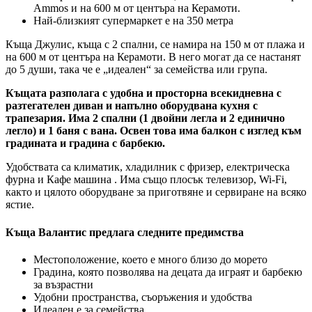
Ammos и на 600 м от центъра на Керамоти.
Най-близкият супермаркет е на 350 метра
Къща Джулис, къща с 2 спални, се намира на 150 м от плажа и
на 600 м от центъра на Керамоти. В него могат да се настанят
до 5 души, така че е „идеален“ за семейства или група.
Къщата разполага с удобна и просторна всекидневна с
разтегателен диван и напълно оборудвана кухня с
трапезария. Има 2 спални (1 двойни легла и 2 единично
легло) и 1 баня с вана. Освен това има балкон с изглед към
градината и градина с барбекю.
Удобствата са климатик, хладилник с фризер, електрическа
фурна и Кафе машина . Има също плосък телевизор, Wi-Fi,
както и цялото оборудване за приготвяне и сервиране на всяко
ястие.
Къща Валантис предлага следните предимства
Местоположение, което е много близо до морето
Градина, която позволява на децата да играят и барбекю
за възрастни
Удобни пространства, съоръжения и удобства
Идеален е за семейства