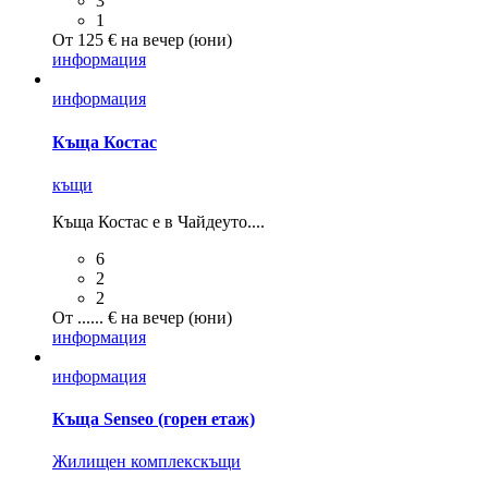
3
1
От 125 € на вечер (юни)
информация
информация
Къща Костас
къщи
Къща Костас е в Чайдеуто....
6
2
2
От ...... € на вечер (юни)
информация
информация
Къща Senseo (горен етаж)
Жилищен комплекс
къщи