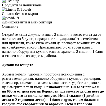
Продукти за почистване
Спално бельо и кърпи
Дезинфектанти и антисептици
Описание
Открийте къща Джулис, къща с 2 спални, в която могат да се
настанят до 5 души, поради което е „идеална“ за семейства
или приятели, които биха искали да прекарат ваканцията си
на крайбрежно място. Пространството с отворен план с
напълно оборудвана кухня с маса за хранене, 2 спални, 1 баня
и стилен хол с изглед към района.
Дизайн на къщата
Хубави мебели, удобна и просторна всекидневна с
разтегателен диван, напълно оборудвана кухня с трапезария,
телевизор, климатик са само малка част от удобствата, които
ще намерите в тази къща.
Разположен на 150 м от плажа и
на 600 м от центъра на Керамоти, ще можете да стигнете до
всяко място за няколко минути. Има 2 спални (1 двойни
легла и 2 единично легло) и 1 баня с душ, голям балкон и
градина със съоръжения за барбекю. Освен това има