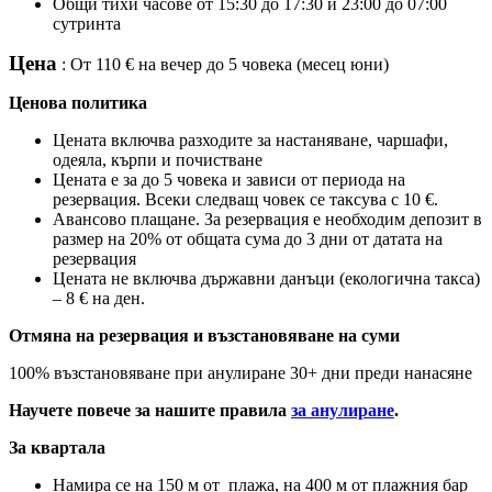
Общи тихи часове от 15:30 до 17:30 и 23:00 до 07:00
сутринта
Цена
: От 110 € на вечер до 5 човека (месец юни)
Ценова политика
Цената включва разходите за настаняване, чаршафи,
одеяла, кърпи и почистване
Цената е за до 5 човека и зависи от периода на
резервация. Всеки следващ човек се таксува с 10 €.
Авансово плащане. За резервация е необходим депозит в
размер на 20% от общата сума до 3 дни от датата на
резервация
Цената не включва държавни данъци (екологична такса)
– 8 € на ден.
Отмяна на резервация и възстановяване на суми
100% възстановяване при анулиране 30+ дни преди нанасяне
Научете повече за нашите правила
за анулиране
.
За квартала
Намира се на 150 м от плажа, на 400 м от плажния бар